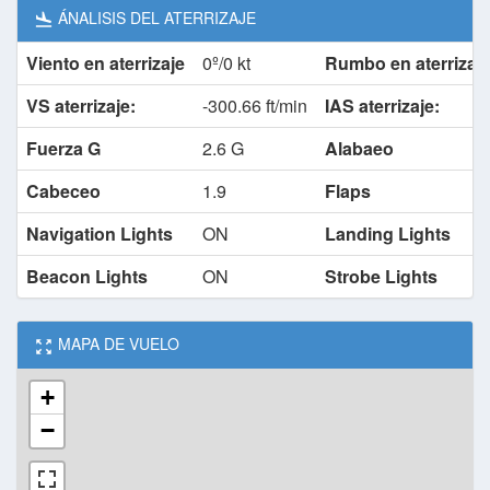
ÁNALISIS DEL ATERRIZAJE
Viento en aterrizaje
0º/0 kt
Rumbo en aterrizaj
VS aterrizaje:
-300.66 ft/min
IAS aterrizaje:
Fuerza G
2.6 G
Alabaeo
Cabeceo
1.9
Flaps
Navigation Lights
ON
Landing Lights
Beacon Lights
ON
Strobe Lights
MAPA DE VUELO
+
−