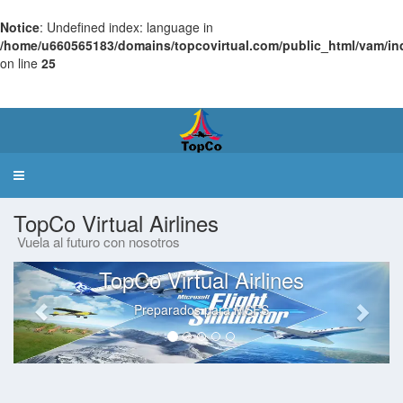
Notice
: Undefined index: language in
/home/u660565183/domains/topcovirtual.com/public_html/vam/in
on line
25
Virtual
Airlines Manager
Toggle
navigation
TopCo Virtual Airlines
Vuela al futuro con nosotros
TopCo Virtual Airlines
Preparados para MSFS