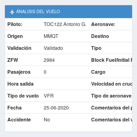
ÁNALISIS DEL VUELO
Piloto:
TOC122 Antonio G.
Aeronave:
Origen
MMQT
Destino
Validación
Validado
Tipo
ZFW
2984
Block Fuel/Initial F
Pasajeros
0
Cargo
Hora salida
Velocidad en cruce
Tipo de vuelo
VFR
Tipo de aeronave
lo
Fecha
25-06-2020
Comentarios del pil
Accidente
No
Comentarios del va