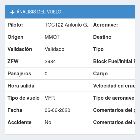
ÁNALISIS DEL VUELO
Piloto:
TOC122 Antonio G.
Aeronave:
Origen
MMQT
Destino
Validación
Validado
Tipo
ZFW
2984
Block Fuel/Initial F
Pasajeros
0
Cargo
Hora salida
Velocidad en cruce
Tipo de vuelo
VFR
Tipo de aeronave
lo
Fecha
06-06-2020
Comentarios del pil
Accidente
No
Comentarios del va