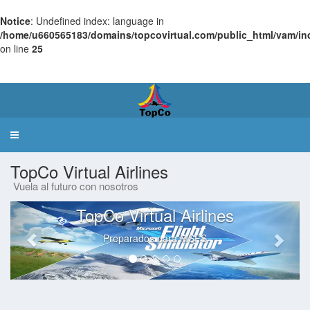
Notice
: Undefined index: language in
/home/u660565183/domains/topcovirtual.com/public_html/vam/in
on line
25
Virtual
Airlines Manager
Toggle
navigation
TopCo Virtual Airlines
Vuela al futuro con nosotros
TopCo Virtual Airlines
Preparados para MSFS