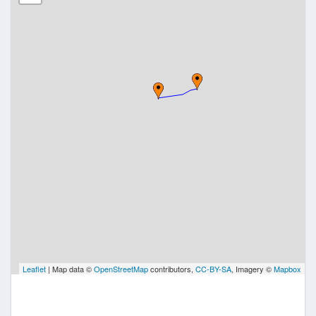
Leaflet
| Map data ©
OpenStreetMap
contributors,
CC-BY-SA
, Imagery ©
Mapbox