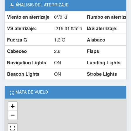
ÁNALISIS DEL ATERRIZAJE
Viento en aterrizaje
0º/0 kt
Rumbo en aterrizaj
VS aterrizaje:
-215.31 ft/min
IAS aterrizaje:
Fuerza G
1.3 G
Alabaeo
Cabeceo
2.6
Flaps
Navigation Lights
ON
Landing Lights
Beacon Lights
ON
Strobe Lights
MAPA DE VUELO
+
−