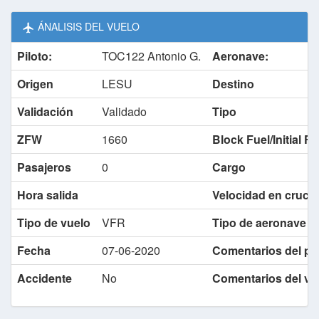
ÁNALISIS DEL VUELO
Piloto:
TOC122 Antonio G.
Aeronave:
Origen
LESU
Destino
Validación
Validado
Tipo
ZFW
1660
Block Fuel/Initial F
Pasajeros
0
Cargo
Hora salida
Velocidad en cruce
Tipo de vuelo
VFR
Tipo de aeronave
lo
Fecha
07-06-2020
Comentarios del pil
Accidente
No
Comentarios del va