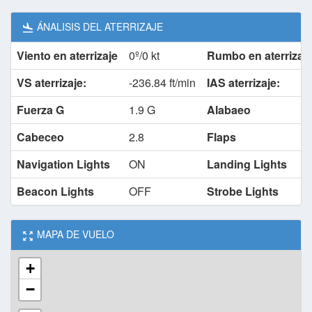
ÁNALISIS DEL ATERRIZAJE
Viento en aterrizaje
0º/0 kt
Rumbo en aterrizaj
VS aterrizaje:
-236.84 ft/min
IAS aterrizaje:
Fuerza G
1.9 G
Alabaeo
Cabeceo
2.8
Flaps
Navigation Lights
ON
Landing Lights
Beacon Lights
OFF
Strobe Lights
MAPA DE VUELO
+
−