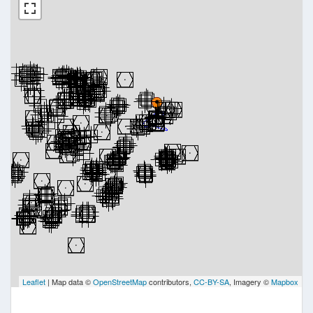
Leaflet
| Map data ©
OpenStreetMap
contributors,
CC-BY-SA
, Imagery ©
Mapbox