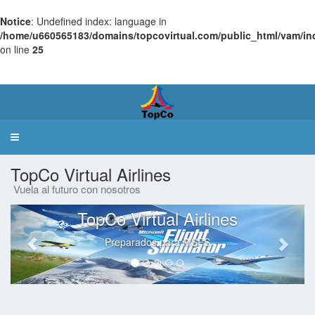
Notice
: Undefined index: language in
/home/u660565183/domains/topcovirtual.com/public_html/vam/in
on line
25
Virtual
Airlines Manager
Toggle
navigation
TopCo Virtual Airlines
Vuela al futuro con nosotros
TopCo Virtual Airlines