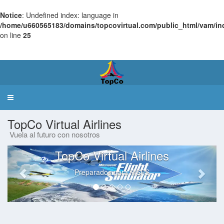
Notice
: Undefined index: language in
/home/u660565183/domains/topcovirtual.com/public_html/vam/in
on line
25
Virtual
Airlines Manager
Toggle
navigation
TopCo Virtual Airlines
Vuela al futuro con nosotros
TopCo Virtual Airlines
Preparados para MSFS