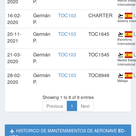
2020
P.
Madrid Baraj
International
16-02-
Germán
TOC103
CHARTER
2020
P.
Almería Inter
20-11-
Germán
TOC103
TOC1645
2021
P.
Barcelona
International
21-03-
Germán
TOC103
TOC1545
2020
P.
Madrid Baraj
International
28-02-
Germán
TOC103
TOC8949
2020
P.
Málaga
Showing 1 to 8 of 8 entries
Previous
1
Next
HISTORICO DE MANTENIMIENTOS DE AERONAVE
EC-