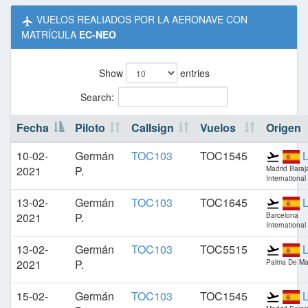
VUELOS REALIADOS POR LA AERONAVE CON
MATRÍCULA
EC-NEO
Show
entries
Search:
Fecha
Piloto
Callsign
Vuelos
Origen
10-02-
Germán
TOC103
TOC1545
2021
P.
Madrid Baraj
International
13-02-
Germán
TOC103
TOC1645
2021
P.
Barcelona
International
13-02-
Germán
TOC103
TOC5515
2021
P.
Palma De Mal
15-02-
Germán
TOC103
TOC1545