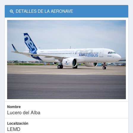
DETALLES DE LA AERONAVE
lo
Nombre
Lucero del Alba
Localización
LEMD