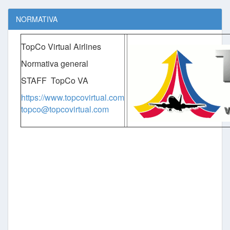
NORMATIVA
TopCo Virtual Airlines
Normativa general
STAFF TopCo VA
https://www.topcovirtual.com
topco@topcovirtual.com
lo