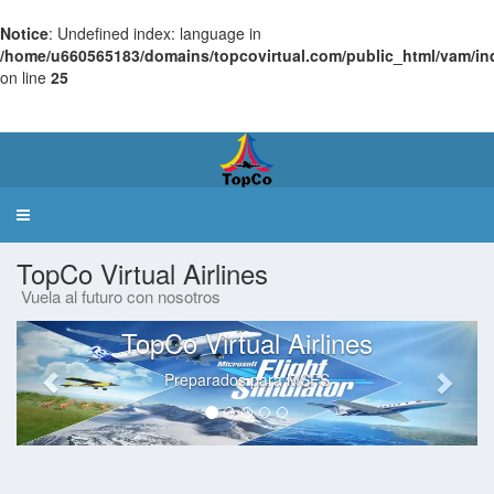
Notice
: Undefined index: language in
/home/u660565183/domains/topcovirtual.com/public_html/vam/in
on line
25
Virtual
Airlines Manager
Toggle
navigation
TopCo Virtual Airlines
Vuela al futuro con nosotros
TopCo Virtual Airlines
Preparados para MSFS